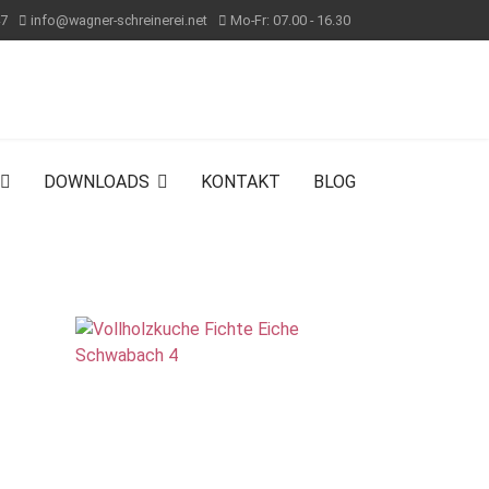
47
info@wagner-schreinerei.net
Mo-Fr: 07.00 - 16.30
DOWNLOADS
KONTAKT
BLOG